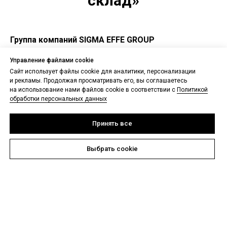
склад»
Группа компаний SIGMA EFFE GROUP
Группа компаний SIGMA EFFE GROUP имеет опыт
Управление файлами cookie
работы с крупнейшими розничными сетями
Сайт использует файлы cookie для аналитики, персонализации
Российской Федерации, как в онлайн, так и в офлайн-
и рекламы. Продолжая просматривать его, вы соглашаетесь
сегменте, и мы рады предложить лучшие коллекции
на использование нами файлов cookie в соответствии с
Политикой
или остатки сезонных товаров от таких брендов, как
обработки персональных данных
BIKKEMBERGS BEACHWEAR, FREDDY, CARRERA.
Принять все
Выбрать cookie
Группа компаний SIGMA EFFE
GROUP