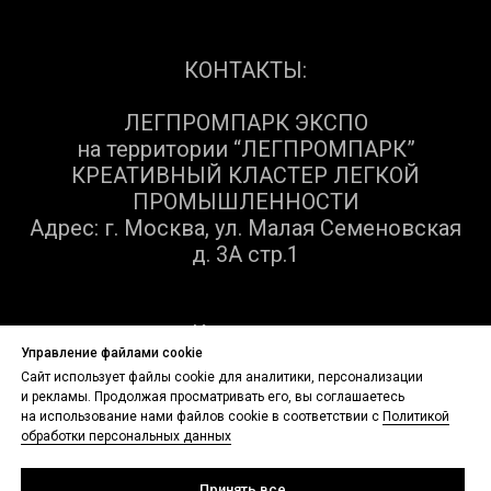
КОНТАКТЫ:
ЛЕГПРОМПАРК ЭКСПО
на территории “ЛЕГПРОМПАРК”
КРЕАТИВНЫЙ КЛАСТЕР ЛЕГКОЙ
ПРОМЫШЛЕННОСТИ
Адрес: г. Москва, ул. Малая Семеновская
д. 3А стр.1
Контакты:
Управление файлами cookie
Сайт использует файлы cookie для аналитики, персонализации
+7 (903) 729-05-65
и рекламы. Продолжая просматривать его, вы соглашаетесь
на использование нами файлов cookie в соответствии с
Политикой
Email: a.chupina@legprompark.ru
обработки персональных данных
Принять все