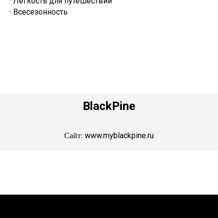
· Легкость для путешествий
· Всесезонность
BlackPine
www.myblackpine.ru
Сайт: