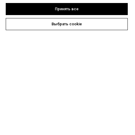
Принять все
Выбрать cookie
Pegada — участник
«Открытый склад»
"Бразильская компания PEGADA основана в 1989
году. За десят
илетия с
воей работы PEGADA
зарекомендовала себя как лидер в мужском