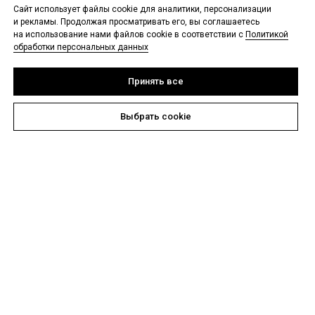
мероприятий, а также верхнюю одежду и
Сайт использует файлы cookie для аналитики, персонализации
аксессуары.
и рекламы. Продолжая просматривать его, вы соглашаетесь
на использование нами файлов cookie в соответствии с
Политикой
обработки персональных данных
SERGINNETTI
• Собственное российское производство
Принять все
• 4 капсульные коллекции в год
• Две размерные линейки: 40-50 и 50-56
Выбрать cookie