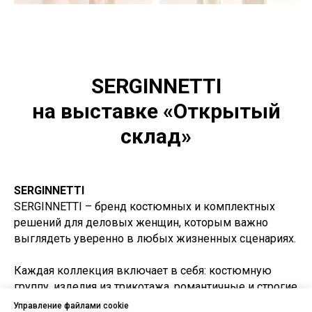
SERGINNETTI
на выставке «Открытый
склад»
SERGINNETTI
SERGINNETTI – бренд костюмных и комплектных
решений для деловых женщин, которым важно
выглядеть уверенно в любых жизненных сценариях.
Каждая коллекция включает в себя: костюмную
группу, изделия из трикотажа, романтичные и строгие
платья для праздничных и официальных
Управление файлами cookie