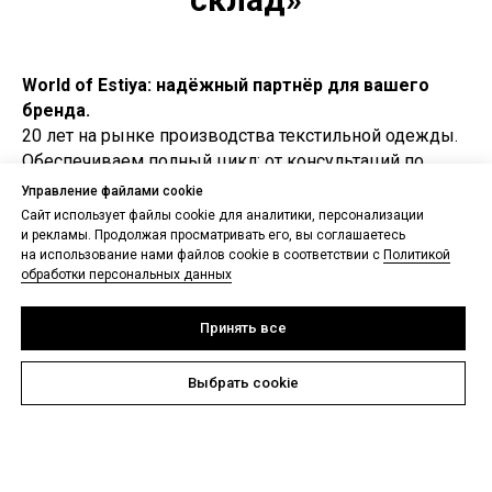
World of Estiya: надёжный партнёр для вашего
бренда.
20 лет на рынке производства текстильной одежды.
Обеспечиваем полный цикл: от консультаций по
подбору материалов и создания лекал до отшива
Управление файлами cookie
коллекции на лучших швейных машинках.
Сайт использует файлы cookie для аналитики, персонализации
Предоставляем комплексную техническую
и рекламы. Продолжая просматривать его, вы соглашаетесь
на использование нами файлов cookie в соответствии с
Политикой
поддержку на каждом этапе производства.
обработки персональных данных
Принять все
Выбрать cookie
World of Estiya